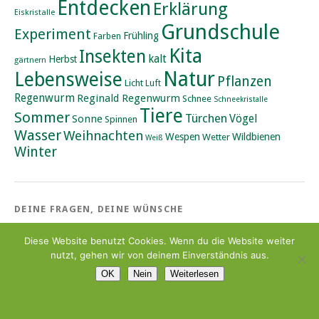
Entdecken
Erklärung
Eiskristalle
Grundschule
Experiment
Frühling
Farben
Kita
Insekten
kalt
Herbst
gärtnern
Natur
Lebensweise
Pflanzen
Licht
Luft
Regenwurm
Reginald Regenwurm
Schnee
Schneekristalle
Tiere
Sommer
Türchen
Vögel
Sonne
Spinnen
Wasser
Weihnachten
Wildbienen
Wespen
Wetter
Weiß
Winter
DEINE FRAGEN, DEINE WÜNSCHE
Du hast eine Frage oder möchtest Lina, Erwin und Teddy etwas
Diese Website benutzt Cookies. Wenn du die Website weiter
mitteilen? Auf
“Wieso ist das so?”
findest du ein Kontaktformular.
nutzt, gehen wir von deinem Einverständnis aus.
OK
Nein
Weiterlesen
Proudly powered by
WordPress
|
Theme: Yoko von
Elmastudio
|
Impressum und Haftungsausschluss
|
Datenschutzerlärung