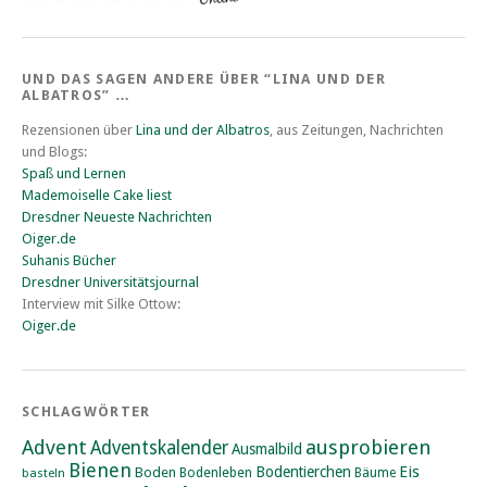
UND DAS SAGEN ANDERE ÜBER “LINA UND DER
ALBATROS” …
Rezensionen über
Lina und der Albatros
, aus Zeitungen, Nachrichten
und Blogs:
Spaß und Lernen
Mademoiselle Cake liest
Dresdner Neueste Nachrichten
Oiger.de
Suhanis Bücher
Dresdner Universitätsjournal
Interview mit Silke Ottow:
Oiger.de
SCHLAGWÖRTER
Advent
ausprobieren
Adventskalender
Ausmalbild
Bienen
Eis
Bodentierchen
Boden
Bodenleben
basteln
Bäume