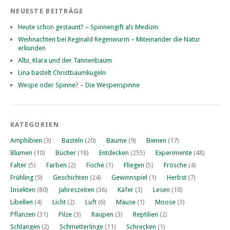
NEUESTE BEITRÄGE
Heute schon gestaunt? ‒ Spinnengift als Medizin
Weihnachten bei Reginald Regenwurm – Miteinander die Natur
erkunden
Albi, Klara und der Tannenbaum
Lina bastelt Christbaumkugeln
Wespe oder Spinne? – Die Wespenspinne
KATEGORIEN
Amphibien
(3)
Basteln
(20)
Bäume
(9)
Bienen
(17)
Blumen
(10)
Bücher
(18)
Entdecken
(255)
Experimente
(48)
Falter
(5)
Farben
(2)
Fische
(1)
Fliegen
(5)
Frösche
(4)
Frühling
(9)
Geschichten
(24)
Gewinnspiel
(1)
Herbst
(7)
Insekten
(80)
Jahreszeiten
(36)
Käfer
(3)
Lesen
(18)
Libellen
(4)
Licht
(2)
Luft
(6)
Mäuse
(1)
Moose
(3)
Pflanzen
(31)
Pilze
(3)
Raupen
(3)
Reptilien
(2)
Schlangen
(2)
Schmetterlinge
(11)
Schrecken
(1)