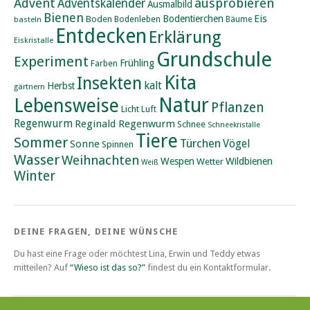
Advent
ausprobieren
Adventskalender
Ausmalbild
Bienen
Eis
Bodentierchen
Boden
Bodenleben
basteln
Bäume
Entdecken
Erklärung
Eiskristalle
Grundschule
Experiment
Frühling
Farben
Kita
Insekten
kalt
Herbst
gärtnern
Natur
Lebensweise
Pflanzen
Licht
Luft
Regenwurm
Reginald Regenwurm
Schnee
Schneekristalle
Tiere
Sommer
Türchen
Vögel
Sonne
Spinnen
Wasser
Weihnachten
Wildbienen
Wespen
Wetter
Weiß
Winter
DEINE FRAGEN, DEINE WÜNSCHE
Du hast eine Frage oder möchtest Lina, Erwin und Teddy etwas
mitteilen? Auf
“Wieso ist das so?”
findest du ein Kontaktformular.