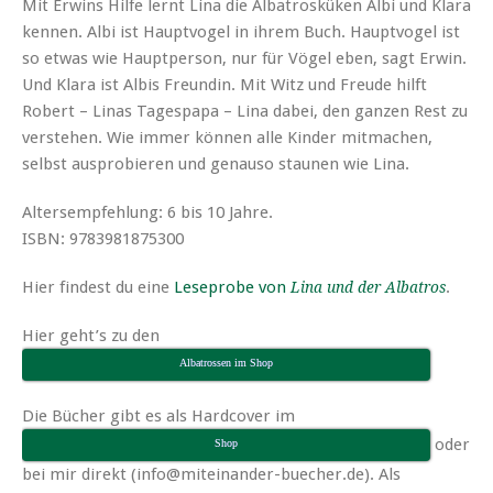
Mit Erwins Hilfe lernt Lina die Albatrosküken Albi und Klara
kennen. Albi ist Hauptvogel in ihrem Buch. Hauptvogel ist
so etwas wie Hauptperson, nur für Vögel eben, sagt Erwin.
Und Klara ist Albis Freundin. Mit Witz und Freude hilft
Robert – Linas Tagespapa – Lina dabei, den ganzen Rest zu
verstehen. Wie immer können alle Kinder mitmachen,
selbst ausprobieren und genauso staunen wie Lina.
Altersempfehlung: 6 bis 10 Jahre.
ISBN: 9783981875300
Hier findest du eine
Leseprobe von
.
Lina und der Albatros
Hier geht’s zu den
Albatrossen im Shop
Die Bücher gibt es als Hardcover im
oder
Shop
bei mir direkt (info@miteinander-buecher.de). Als