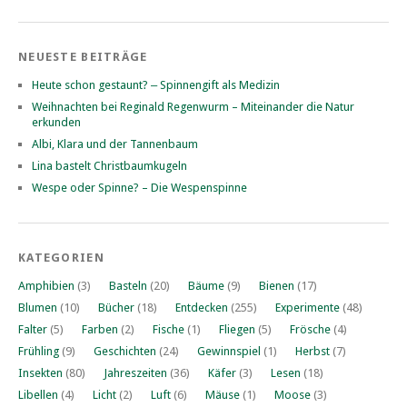
NEUESTE BEITRÄGE
Heute schon gestaunt? ‒ Spinnengift als Medizin
Weihnachten bei Reginald Regenwurm – Miteinander die Natur
erkunden
Albi, Klara und der Tannenbaum
Lina bastelt Christbaumkugeln
Wespe oder Spinne? – Die Wespenspinne
KATEGORIEN
Amphibien
(3)
Basteln
(20)
Bäume
(9)
Bienen
(17)
Blumen
(10)
Bücher
(18)
Entdecken
(255)
Experimente
(48)
Falter
(5)
Farben
(2)
Fische
(1)
Fliegen
(5)
Frösche
(4)
Frühling
(9)
Geschichten
(24)
Gewinnspiel
(1)
Herbst
(7)
Insekten
(80)
Jahreszeiten
(36)
Käfer
(3)
Lesen
(18)
Libellen
(4)
Licht
(2)
Luft
(6)
Mäuse
(1)
Moose
(3)