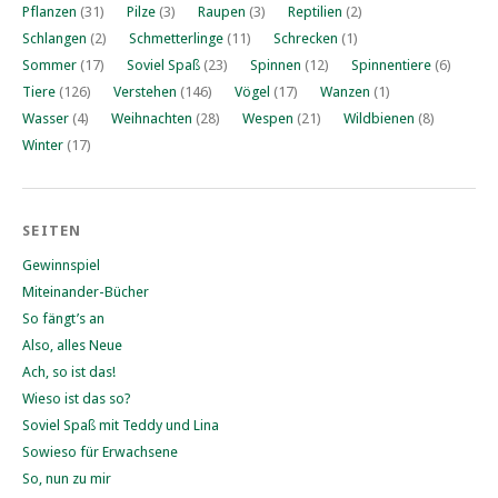
Pflanzen
(31)
Pilze
(3)
Raupen
(3)
Reptilien
(2)
Schlangen
(2)
Schmetterlinge
(11)
Schrecken
(1)
Sommer
(17)
Soviel Spaß
(23)
Spinnen
(12)
Spinnentiere
(6)
Tiere
(126)
Verstehen
(146)
Vögel
(17)
Wanzen
(1)
Wasser
(4)
Weihnachten
(28)
Wespen
(21)
Wildbienen
(8)
Winter
(17)
SEITEN
Gewinnspiel
Miteinander-Bücher
So fängt’s an
Also, alles Neue
Ach, so ist das!
Wieso ist das so?
Soviel Spaß mit Teddy und Lina
Sowieso für Erwachsene
So, nun zu mir