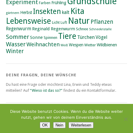
Grundschule
Experiment
Frühling
Farben
Kita
Insekten
kalt
Herbst
gärtnern
Natur
Lebensweise
Pflanzen
Licht
Luft
Regenwurm
Reginald Regenwurm
Schnee
Schneekristalle
Tiere
Sommer
Türchen
Vögel
Sonne
Spinnen
Wasser
Weihnachten
Wildbienen
Wespen
Wetter
Weiß
Winter
DEINE FRAGEN, DEINE WÜNSCHE
Du hast eine Frage oder möchtest Lina, Erwin und Teddy etwas
mitteilen? Auf
“Wieso ist das so?”
findest du ein Kontaktformular.
Diese Website benutzt Cookies. Wenn du die Website weiter
Proudly powered by
WordPress
|
Theme: Yoko von
Elmastudio
|
nutzt, gehen wir von deinem Einverständnis aus.
Impressum und Haftungsausschluss
|
Datenschutzerlärung
OK
Nein
Weiterlesen
Oben