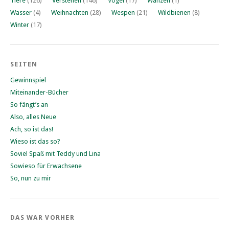
Tiere
(126)
Verstehen
(146)
Vögel
(17)
Wanzen
(1)
Wasser
(4)
Weihnachten
(28)
Wespen
(21)
Wildbienen
(8)
Winter
(17)
SEITEN
Gewinnspiel
Miteinander-Bücher
So fängt’s an
Also, alles Neue
Ach, so ist das!
Wieso ist das so?
Soviel Spaß mit Teddy und Lina
Sowieso für Erwachsene
So, nun zu mir
DAS WAR VORHER