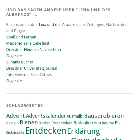
UND DAS SAGEN ANDERE ÜBER “LINA UND DER
ALBATROS” …
Rezensionen über
Lina und der Albatros
, aus Zeitungen, Nachrichten
und Blogs:
Spaß und Lernen
Mademoiselle Cake liest
Dresdner Neueste Nachrichten
Oiger.de
Suhanis Bücher
Dresdner Universitätsjournal
Interview mit Silke Ottow:
Oiger.de
SCHLAGWÖRTER
Advent
ausprobieren
Adventskalender
Ausmalbild
Bienen
Eis
Bodentierchen
Boden
Bodenleben
basteln
Bäume
Entdecken
Erklärung
Eiskristalle