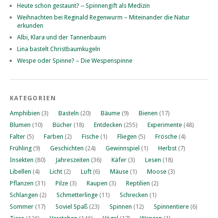
Heute schon gestaunt? ‒ Spinnengift als Medizin
Weihnachten bei Reginald Regenwurm – Miteinander die Natur
erkunden
Albi, Klara und der Tannenbaum
Lina bastelt Christbaumkugeln
Wespe oder Spinne? – Die Wespenspinne
KATEGORIEN
Amphibien
(3)
Basteln
(20)
Bäume
(9)
Bienen
(17)
Blumen
(10)
Bücher
(18)
Entdecken
(255)
Experimente
(48)
Falter
(5)
Farben
(2)
Fische
(1)
Fliegen
(5)
Frösche
(4)
Frühling
(9)
Geschichten
(24)
Gewinnspiel
(1)
Herbst
(7)
Insekten
(80)
Jahreszeiten
(36)
Käfer
(3)
Lesen
(18)
Libellen
(4)
Licht
(2)
Luft
(6)
Mäuse
(1)
Moose
(3)
Pflanzen
(31)
Pilze
(3)
Raupen
(3)
Reptilien
(2)
Schlangen
(2)
Schmetterlinge
(11)
Schrecken
(1)
Sommer
(17)
Soviel Spaß
(23)
Spinnen
(12)
Spinnentiere
(6)