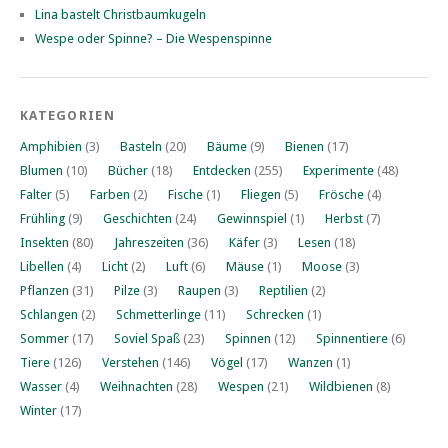
Lina bastelt Christbaumkugeln
Wespe oder Spinne? – Die Wespenspinne
KATEGORIEN
Amphibien
(3)
Basteln
(20)
Bäume
(9)
Bienen
(17)
Blumen
(10)
Bücher
(18)
Entdecken
(255)
Experimente
(48)
Falter
(5)
Farben
(2)
Fische
(1)
Fliegen
(5)
Frösche
(4)
Frühling
(9)
Geschichten
(24)
Gewinnspiel
(1)
Herbst
(7)
Insekten
(80)
Jahreszeiten
(36)
Käfer
(3)
Lesen
(18)
Libellen
(4)
Licht
(2)
Luft
(6)
Mäuse
(1)
Moose
(3)
Pflanzen
(31)
Pilze
(3)
Raupen
(3)
Reptilien
(2)
Schlangen
(2)
Schmetterlinge
(11)
Schrecken
(1)
Sommer
(17)
Soviel Spaß
(23)
Spinnen
(12)
Spinnentiere
(6)
Tiere
(126)
Verstehen
(146)
Vögel
(17)
Wanzen
(1)
Wasser
(4)
Weihnachten
(28)
Wespen
(21)
Wildbienen
(8)
Winter
(17)