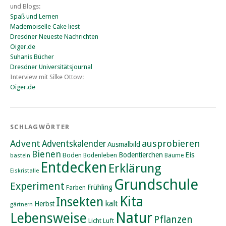
und Blogs:
Spaß und Lernen
Mademoiselle Cake liest
Dresdner Neueste Nachrichten
Oiger.de
Suhanis Bücher
Dresdner Universitätsjournal
Interview mit Silke Ottow:
Oiger.de
SCHLAGWÖRTER
Advent
ausprobieren
Adventskalender
Ausmalbild
Bienen
Eis
Bodentierchen
Boden
Bodenleben
basteln
Bäume
Entdecken
Erklärung
Eiskristalle
Grundschule
Experiment
Frühling
Farben
Kita
Insekten
kalt
Herbst
gärtnern
Natur
Lebensweise
Pflanzen
Licht
Luft