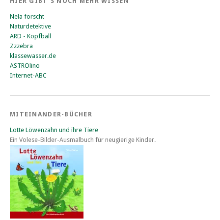
HIER GIBT’S NOCH MEHR WISSEN
Nela forscht
Naturdetektive
ARD - Kopfball
Zzzebra
klassewasser.de
ASTROlino
Internet-ABC
MITEINANDER-BÜCHER
Lotte Löwenzahn und ihre Tiere
Ein Volese-Bilder-Ausmalbuch für neugierige Kinder.